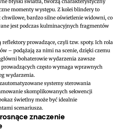
ywne błyski światła, tworzą charakterystyczny
czne momenty występu. Z kolei blindery to
t chwilowe, bardzo silne oświetlenie widowni, co
ywane jest podczas kulminacyjnych fragmentów
reflektory prowadzące, czyli tzw. spoty. Ich rola
w – podążają za nimi na scenie, dzięki czemu
 główni bohaterowie wydarzenia zawsze
rów prowadzących często wymaga wprawnych
ieg wydarzenia.
je zautomatyzowane systemy sterowania
gramowanie skomplikowanych sekwencji
pokaz świetlny może być idealnie
tami scenariusza.
 rosnące znaczenie
e