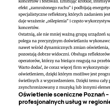
koncertów i festiwali. Emitując krótkie, intens
efekt „zamrożonego ruchu” i podbijają energety
specjalistyczne reflektory, których zadaniem jes
daje wrażenie „oślepienia” i często wykorzyst
koncertów.
Ostatnią, ale nie mniej ważną grupą urządzeń są 
polega na precyzyjnym doświetlaniu wykonawcó
nawet wśród dynamicznych zmian oświetlenia,
pozostają dobrze widoczni. Obsługa reflekto
operatorów, którzy na bieżąco reagują na przeb
Warto dodać, że coraz więcej firm wykorzystu
oświetleniem, dzięki którym możliwe jest pro
świetlnych z wyprzedzeniem. Dzięki temu cały 
zsynchronizowany z muzyką lub innymi elemen
Oświetlenie sceniczne Poznań –
profesjonalnych usług w regioni