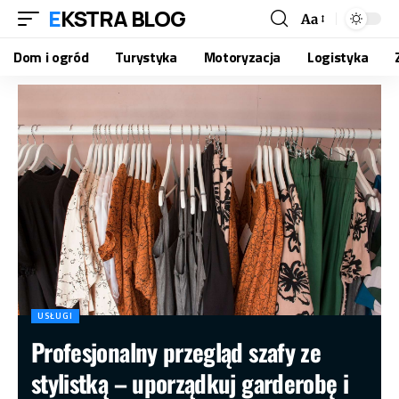
EKSTRA BLOG
Aa
Dom i ogród
Turystyka
Motoryzacja
Logistyka
USŁUGI
Profesjonalny przegląd szafy ze
stylistką – uporządkuj garderobę i