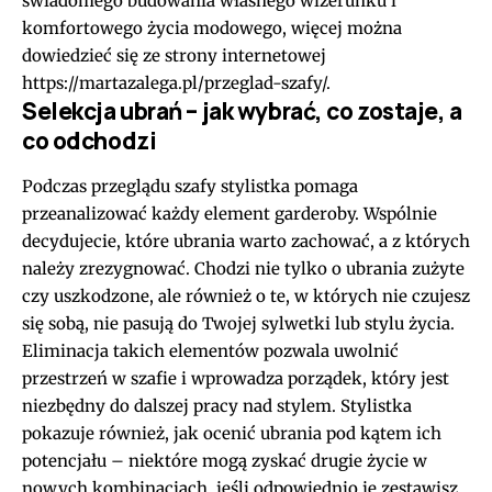
świadomego budowania własnego wizerunku i
komfortowego życia modowego, więcej można
dowiedzieć się ze strony internetowej
https://martazalega.pl/przeglad-szafy/
.
Selekcja ubrań – jak wybrać, co zostaje, a
co odchodzi
Podczas przeglądu szafy stylistka pomaga
przeanalizować każdy element garderoby. Wspólnie
decydujecie, które ubrania warto zachować, a z których
należy zrezygnować. Chodzi nie tylko o ubrania zużyte
czy uszkodzone, ale również o te, w których nie czujesz
się sobą, nie pasują do Twojej sylwetki lub stylu życia.
Eliminacja takich elementów pozwala uwolnić
przestrzeń w szafie i wprowadza porządek, który jest
niezbędny do dalszej pracy nad stylem. Stylistka
pokazuje również, jak ocenić ubrania pod kątem ich
potencjału – niektóre mogą zyskać drugie życie w
nowych kombinacjach, jeśli odpowiednio je zestawisz