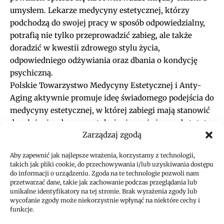
umysłem. Lekarze medycyny estetycznej, którzy
podchodzą do swojej pracy w sposób odpowiedzialny,
potrafią nie tylko przeprowadzić zabieg, ale także
doradzić w kwestii zdrowego stylu życia,
odpowiedniego odżywiania oraz dbania o kondycję
psychiczną.
Polskie Towarzystwo Medycyny Estetycznej i Anty-
Aging aktywnie promuje ideę świadomego podejścia do
medycyny estetycznej, w której zabiegi mają stanowić
dopełnienie zdrowego stylu życia, a nie jego substytut.
Zarządzaj zgodą
Dzięki takim działaniom pacjenci zyskują
kompleksową opiekę, która pozwala im nie tylko
Aby zapewnić jak najlepsze wrażenia, korzystamy z technologii,
wyglądać młodo, ale także czuć się dobrze we własnym
takich jak pliki cookie, do przechowywania i/lub uzyskiwania dostępu
ciele.
do informacji o urządzeniu. Zgoda na te technologie pozwoli nam
przetwarzać dane, takie jak zachowanie podczas przeglądania lub
Medycyna estetyczna przestaje być postrzegana
unikalne identyfikatory na tej stronie. Brak wyrażenia zgody lub
jedynie jako narzędzie poprawiania urody. Staje się
wycofanie zgody może niekorzystnie wpłynąć na niektóre cechy i
funkcje.
częścią stylu życia, w którym dbanie o zdrowie, urodę i
samopoczucie idą w parze. Właśnie takie podejście