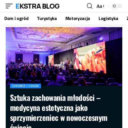
EKSTRA BLOG
Aa
Dom i ogród
Turystyka
Motoryzacja
Logistyka
ZDROWIE I URODA
Sztuka zachowania młodości –
medycyna estetyczna jako
sprzymierzeniec w nowoczesnym
świecie